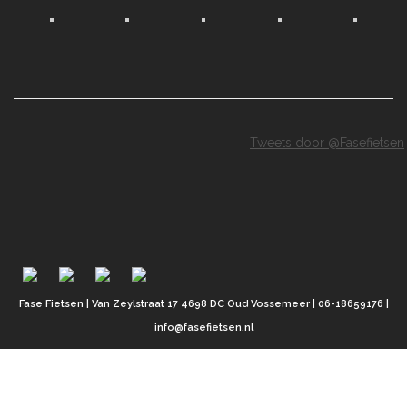
Tweets door @Fasefietsen
Fase Fietsen | Van Zeylstraat 17 4698 DC Oud Vossemeer | 06-18659176 |
info@fasefietsen.nl
BESTE FIETSVRIENDEN,