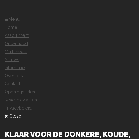
Menu
Home
Assortiment
Onderhoud
Multimedia
Nieuws
Informatie
Over ons
Contact
Openingstijden
Reacties klanten
Privacybeleid
Close
KLAAR VOOR DE DONKERE, KOUDE,